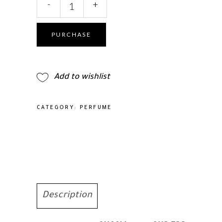
-
+
Intense
OUD
EDP
PURCHASE
quantity
Add to wishlist
CATEGORY:
PERFUME
Description