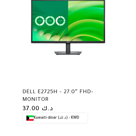
DELL E2725H – 27.0″ FHD-
MONITOR
37.00
د.ك
Kuwaiti dinar (د.ك) - KWD