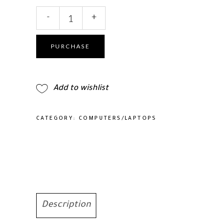
Dell
-
+
E2725H
-
27.0"
PURCHASE
FHD-
Monitor
quantity
Add to wishlist
CATEGORY:
COMPUTERS/LAPTOPS
Description