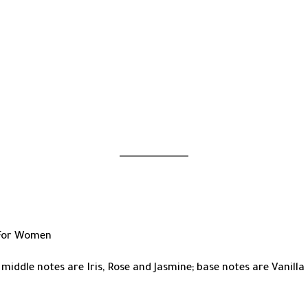
M
 For Women
middle notes are Iris, Rose and Jasmine; base notes are Vanill