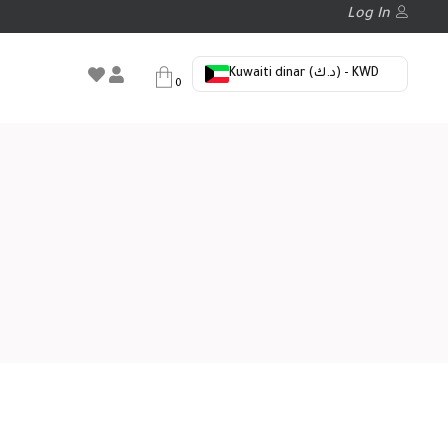
Log In
Kuwaiti dinar (د.ك) - KWD
0