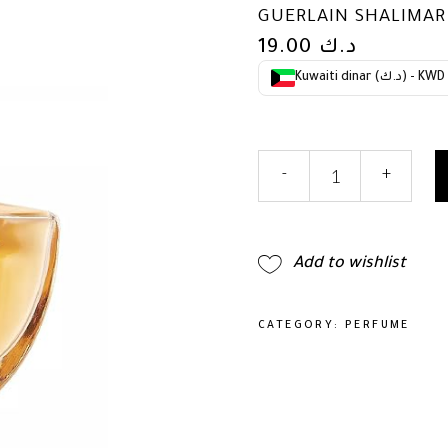
GUERLAIN SHALIMAR 
19.00
د.ك
Kuwaiti dinar (د.ك) - KWD
Guerlain
-
+
Shalimar
3
Oz
Edt
Add to wishlist
Sp
quantity
CATEGORY:
PERFUME