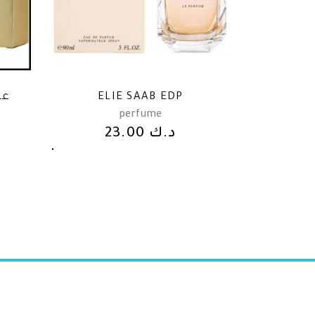
عط
ELIE SAAB EDP
perfume
23.00
د.ك