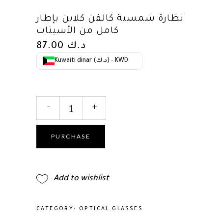
نظارة شمسية كالفن كلاين بإطار
كامل من الأسيتات
د.ك
87.00
Kuwaiti dinar (د.ك) - KWD
نظارة
-
+
شمسية
كالفن
كلاين
PURCHASE
بإطار
كامل
من
Add to wishlist
الأسيتات
quantity
CATEGORY:
OPTICAL GLASSES