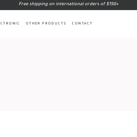
Free shipping on international orders of $150+
ECTRONIC
OTHER PRODUCTS
CONTACT