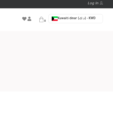
Log In
Kuwaiti dinar (د.ك) - KWD
0