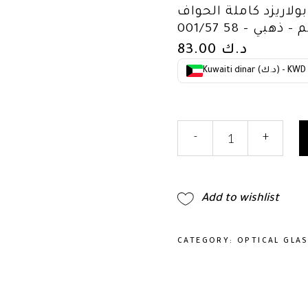
د كاملة الحواف – RB3025
د.ك
83.00
Kuwaiti dinar (د.ك) - KWD
نظارة
-
+
شمسية
أفياتور
بولاريزد
كاملة
Add to wishlist
الحواف
-
RB3025
CATEGORY:
OPTICAL GLA
001/57
58
-
مقاس