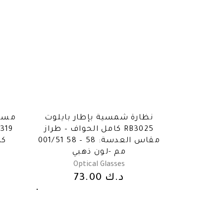
نظارة شمسية بإطار بايلوت
مستط
كامل الحواف – طراز RB3025
319
001/51 58 – مقاس العدسة: 58
(0
مم -لون ذهبي
Optical Glasses
د.ك
73.00