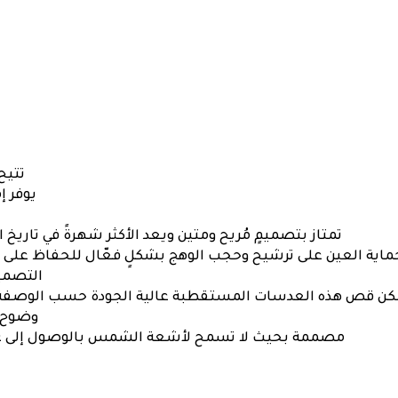
العدسة:
58
ملم
-
ذهبي
quantity
تتيح
يوفر إ
تمتاز بتصميمٍ مُريح ومتين ويعد الأكثر شهرةً في تاريخ
ماية العين على ترشيح وحجب الوهج بشكلٍ فعّال للحفاظ على 
التصميم
 قص هذه العدسات المستقطبة عالية الجودة حسب الوصفة الط
وضوح ا
مصممة بحيث لا تسمح لأشعة الشمس بالوصول إلى عي