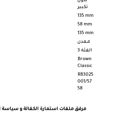
بدون
تكبير
135 mm
58 mm
135 mm
معدن
الفئة 3
Brown
Classic
RB3025
001/57
58
مرفق ملفات استمارة الكفالة و سياسة الك