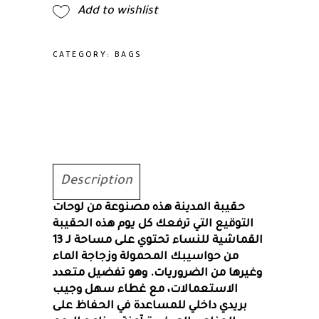
Add to wishlist
من
القماش
المميز
CATEGORY:
BAGS
-
موضة
نسائية
متعددة
الاستخدامات،
بسعة
كبيرة،
حجم
Description
كبير،
حقيبة المدينة هذه مصنوعة من لوحات
حقيبة
التوقيع التي ترفعك كل يوم هذه الحقيبة
يمكن
القماشية للنساء تحتوي على مساحة لـ 13
حملها
من حواسيبك المحمولة وزجاجة الماء
باليد
وغيرها من الضروريات. وهو تفضيل متعدد
أو
الاستعمالات، مع غطاء سهل وجيب
على
بريدي داخلي للمساعدة في الحفاظ على
الكتف