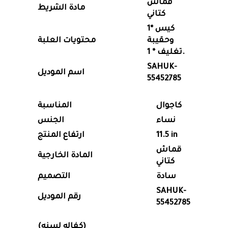
قماش
مادة الشريط
كتاني
كيس *1
وحقيبة
محتويات العلبة
تغليف * 1.
SAHUK-
اسم الموديل
55452785
كاجوال
المناسبة
نساء
الجنس
11.5 in
ارتفاع المنتج
قماش
المادة الخارجية
كتاني
سادة
التصميم
SAHUK-
رقم الموديل
55452785
(كفاله لسنه)