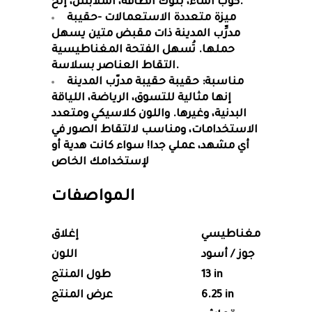
كوب الماء، بنوك الطاقة، الملابس، إلخ.
ميزة متعددة الاستعمالات -حقيبة
مدرِّب المدينة ذات مقبض متين يسهل
حملها. تُسهل الفتحة المغناطيسية
التقاط العناصر بسلاسة.
مناسبة: حقيبة حقيبة مدرّب المدينة
إنها مثالية للتسوق، الرياضة، اللياقة
البدنية، وغيرها. واللون كلاسيكي ومتعدد
الاستخدامات، ومناسب لالتقاط الصور في
أي مشهد، عملي جدا! سواء كانت هدية أو
لإستخدامك الخاص
المواصفات
مغناطيسي
إغلاق
جوز / أسود
اللون
13 in
طول المنتج
6.25 in
عرض المنتج