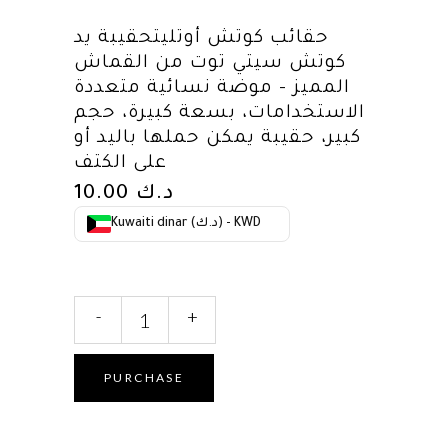
حقائب كوتش أوتليتحقيبة يد
كوتش سيتي توت من القماش
المميز – موضة نسائية متعددة
الاستخدامات، بسعة كبيرة، حجم
كبير، حقيبة يمكن حملها باليد أو
على الكتف
د.ك
10.00
Kuwaiti dinar (د.ك) - KWD
حقائب
-
+
كوتش
أوتليتحقيبة
يد
PURCHASE
كوتش
سيتي
توت