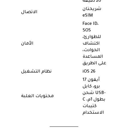
20 دقيقة
شريحتان
الاتصال
eSIM
Face ID،
SOS
للطوارئ،
اكتشاف
الأمان
الحوادث،
المساعدة
على الطريق
iOS 26
نظام التشغيل
آيفون 17
برو، كابل
شحن USB-
محتويات العلبة
C بطول 1م،
كتيبات
الاستخدام