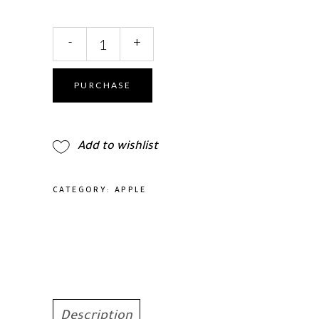
آيفون
-
+
17
برو
من
PURCHASE
أبل
-
1
Add to wishlist
تيرابايت
-
6.3
CATEGORY:
APPLE
بوصة
-شريحتي
eSIM
(نسخة
الشرق
الأوسط)
|
أزرق
Description