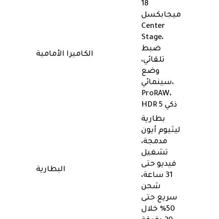
18
ميجابكسل
Center
Stage،
ضبط
الكاميرا الأمامية
تلقائي،
وضع
سينمائي،
ProRAW،
HDR ذكي 5
بطارية
ليثيوم أيون
مدمجة،
تشغيل
فيديو حتى
البطارية
31 ساعة،
شحن
سريع حتى
50% خلال