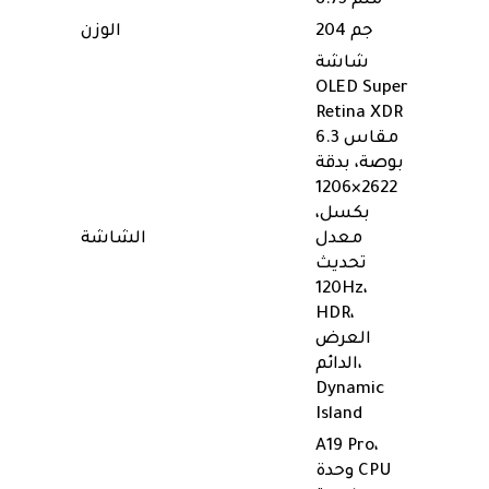
8.75 ملم
204 جم
الوزن
شاشة
OLED Super
Retina XDR
مقاس 6.3
بوصة، بدقة
2622×1206
بكسل،
معدل
الشاشة
تحديث
120Hz،
HDR،
العرض
الدائم،
Dynamic
Island
A19 Pro،
وحدة CPU