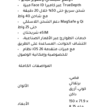
وضع سينمائي، وتصوير فيديو 4K
ميزة Face ID عبر كاميرا TrueDepth
شحن سريع حتى 50% خلال 20 دقيقة
مع شاحن 40 واط
دعم الشحن اللاسلكي MagSafe و Qi
حتى 25 واط
شريحتان eSIM
خدمات الطوارئ عبر الأقمار الصناعية،
اكتشاف الحوادث، المساعدة على الطريق
نظام iOS 26 مع ميزات متقدمة
للخصوصية وإمكانية الوصول
المواصفات الكاملة
فضي،
برتقالي
الألوان
كوني، أزرق
داكن
150 × 71.9 ×
الأبعاد