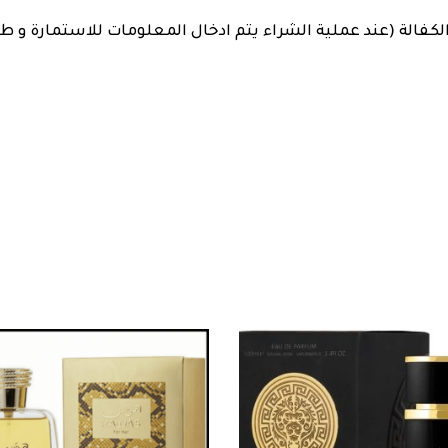
لكفالة (عند عملية الشراء يتم ادخال المعلومات للاستمارة و ط