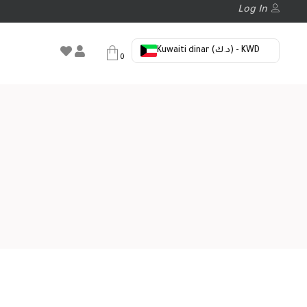
Log In
Kuwaiti dinar (د.ك) - KWD
0