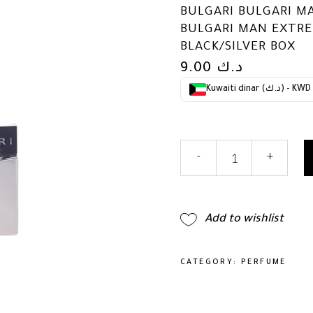
BULGARI BULGARI M
BULGARI MAN EXTRE
BLACK/SILVER BOX
9.00
د.ك
Kuwaiti dinar (د.ك) - KWD
Bulgari
-
+
Bulgari
Man
Extreme
Edt
Add to wishlist
Spray
2.0
Oz
CATEGORY:
PERFUME
Bulgari
Man
Extreme/Bulgari