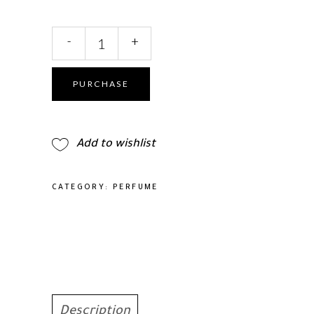
Blenheim
-
+
Bouquet
by
Penhaligon's
PURCHASE
Eau
De
Toilette
Add to wishlist
Spray
3.4
oz
CATEGORY:
PERFUME
quantity
Description